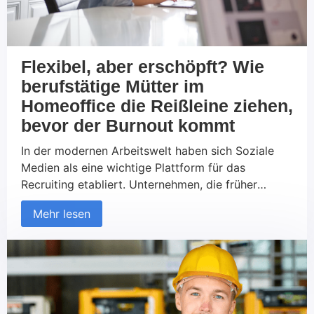
Flexibel, aber erschöpft? Wie
berufstätige Mütter im
Homeoffice die Reißleine ziehen,
bevor der Burnout kommt
In der modernen Arbeitswelt haben sich Soziale
Medien als eine wichtige Plattform für das
Recruiting etabliert. Unternehmen, die früher
ausschließlich auf traditionelle Kanäle wie
Mehr lesen
Jobportale und Printmedien gesetzt haben, nutzen
zunehmend soziale Netzwerke, um neue Talente zu
finden und mit potenziellen Kandidaten in Kontakt
zu treten. Diese Entwicklung betrifft sowohl den
B2C- als auch den B2B-Bereich. Aber was macht
das Recruiting über Soziale Medien so erfolgreich