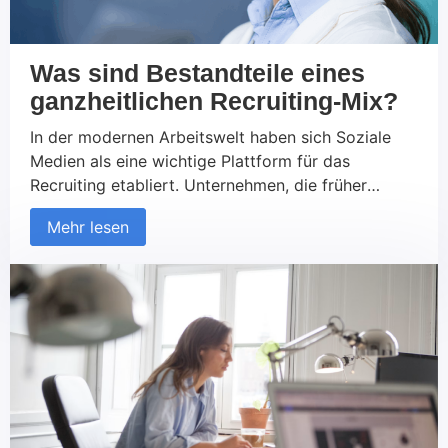
Was sind Bestandteile eines
ganzheitlichen Recruiting-Mix?
In der modernen Arbeitswelt haben sich Soziale
Medien als eine wichtige Plattform für das
Recruiting etabliert. Unternehmen, die früher
ausschließlich auf traditionelle Kanäle wie
Mehr lesen
Jobportale und Printmedien gesetzt haben, nutzen
zunehmend soziale Netzwerke, um neue Talente zu
finden und mit potenziellen Kandidaten in Kontakt
zu treten. Diese Entwicklung betrifft sowohl den
B2C- als auch den B2B-Bereich. Aber was macht
das Recruiting über Soziale Medien so erfolgreich
und worauf sollte geachtet werden?