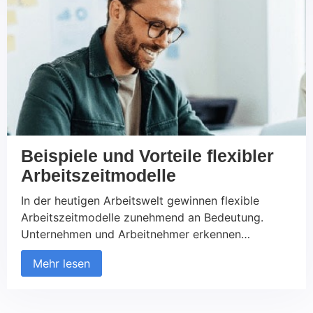
überwunden werden? Die Antwort auf diese
Fragen liegt […]
Beispiele und Vorteile flexibler
Arbeitszeitmodelle
In der heutigen Arbeitswelt gewinnen flexible
Arbeitszeitmodelle zunehmend an Bedeutung.
Unternehmen und Arbeitnehmer erkennen
gleichermaßen die Vorteile von individuell
Mehr lesen
angepassten Arbeitszeiten, die nicht nur die Work-
Life-Balance verbessern, sondern auch die
Produktivität und Zufriedenheit steigern können. In