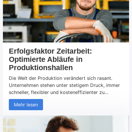
und worauf sollte geachtet werden?
Erfolgsfaktor Zeitarbeit:
Optimierte Abläufe in
Produktionshallen
Die Welt der Produktion verändert sich rasant.
Unternehmen stehen unter stetigem Druck, immer
schneller, flexibler und kosteneffizienter zu
arbeiten. Ob in kleinen Werkstätten oder großen
Mehr lesen
Maschinenhallen, Produktionsbetriebe kämpfen oft
mit denselben Herausforderungen: Wie lässt sich
die Effizienz steigern, ohne die Qualität zu
gefährden? Wie können Personalengpässe schnell