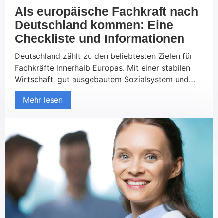
Als europäische Fachkraft nach
Deutschland kommen: Eine
Checkliste und Informationen
Deutschland zählt zu den beliebtesten Zielen für
Fachkräfte innerhalb Europas. Mit einer stabilen
Wirtschaft, gut ausgebautem Sozialsystem und
vielfältigen Karrierechancen bietet das Land
Mehr lesen
attraktive Perspektiven für qualifizierte
Arbeitskräfte. Die Freizügigkeit innerhalb der EU
erleichtert den Zugang zum deutschen
Arbeitsmarkt erheblich. Dennoch gibt es einige
wichtige Punkte, die vor der Ausreise und bei der
Ankunft beachtet […]