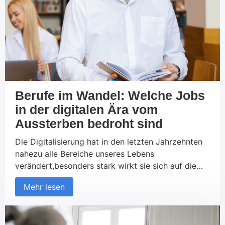
und beleuchten, wie diese sowohl für Arbeitgeber
als […]
Berufe im Wandel: Welche Jobs
in der digitalen Ära vom
Aussterben bedroht sind
Die Digitalisierung hat in den letzten Jahrzehnten
nahezu alle Bereiche unseres Lebens
verändert,besonders stark wirkt sie sich auf die
Arbeitswelt aus. Während neue Technologien
Mehr lesen
undAutomatisierungen viele Chancen bieten,
bringen sie auch Herausforderungen mit sich –
insbesondere für bestimmte Berufsgruppen. Einige