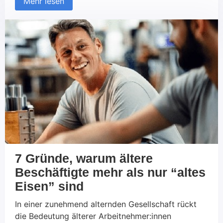
Mehr lesen
Jobportale und Printmedien gesetzt haben, nutzen
zunehmend soziale Netzwerke, um neue Talente zu
finden und mit potenziellen Kandidaten in Kontakt
zu treten. Diese Entwicklung betrifft sowohl den
B2C- als auch den B2B-Bereich. Aber was macht
das Recruiting über Soziale Medien so erfolgreich
und worauf sollte geachtet werden?
7 Gründe, warum ältere
Beschäftigte mehr als nur “altes
Eisen” sind
In einer zunehmend alternden Gesellschaft rückt
die Bedeutung älterer Arbeitnehmer:innen