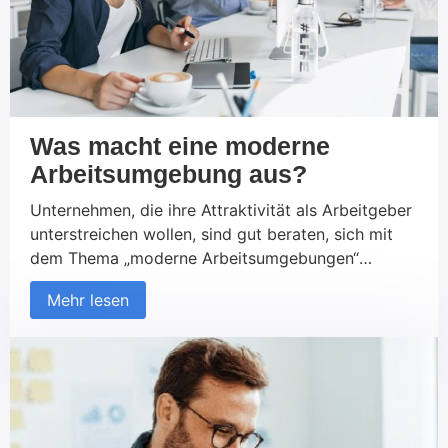
Was macht eine moderne
Arbeitsumgebung aus?
Unternehmen, die ihre Attraktivität als Arbeitgeber
unterstreichen wollen, sind gut beraten, sich mit
dem Thema „moderne Arbeitsumgebungen“
auseinanderzusetzen. Büroräume, Hallen und
Mehr lesen
Produktionsstätten stellen immerhin in gewisser
Weise auch immer ein Spiegelbild der eigenen
Unternehmenskultur dar. Sie unterstreichen die
Wertschätzung des Betriebs ihren Mitarbeitern
gegenüber, können jedoch auch deren Motivation
unterstützen. Kurz: Es gibt viele Gründe, […]