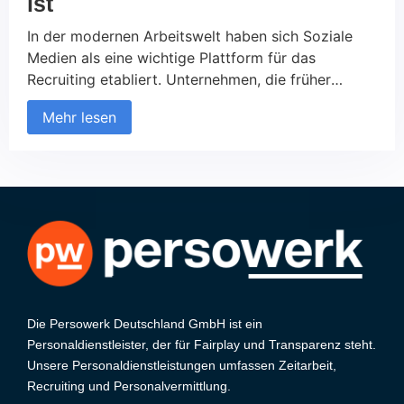
ist
In der modernen Arbeitswelt haben sich Soziale
Medien als eine wichtige Plattform für das
Recruiting etabliert. Unternehmen, die früher
ausschließlich auf traditionelle Kanäle wie
Mehr lesen
Jobportale und Printmedien gesetzt haben, nutzen
zunehmend soziale Netzwerke, um neue Talente zu
finden und mit potenziellen Kandidaten in Kontakt
zu treten. Diese Entwicklung betrifft sowohl den
B2C- als auch den B2B-Bereich. Aber was macht
das Recruiting über Soziale Medien so erfolgreich
und worauf sollte geachtet werden?
Die Persowerk Deutschland GmbH ist ein
Personaldienstleister, der für Fairplay und Transparenz steht.
Unsere Personaldienstleistungen umfassen Zeitarbeit,
Recruiting und Personalvermittlung.