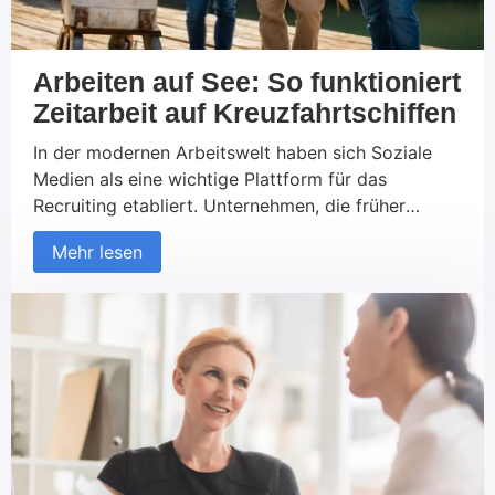
Arbeiten auf See: So funktioniert
Zeitarbeit auf Kreuzfahrtschiffen
In der modernen Arbeitswelt haben sich Soziale
Medien als eine wichtige Plattform für das
Recruiting etabliert. Unternehmen, die früher
ausschließlich auf traditionelle Kanäle wie
Mehr lesen
Jobportale und Printmedien gesetzt haben, nutzen
zunehmend soziale Netzwerke, um neue Talente zu
finden und mit potenziellen Kandidaten in Kontakt
zu treten. Diese Entwicklung betrifft sowohl den
B2C- als auch den B2B-Bereich. Aber was macht
das Recruiting über Soziale Medien so erfolgreich
und worauf sollte geachtet werden?