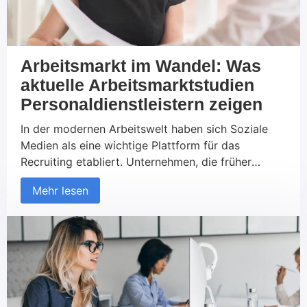
Arbeitsmarkt im Wandel: Was
aktuelle Arbeitsmarktstudien
Personaldienstleistern zeigen
In der modernen Arbeitswelt haben sich Soziale
Medien als eine wichtige Plattform für das
Recruiting etabliert. Unternehmen, die früher
ausschließlich auf traditionelle Kanäle wie
Mehr lesen
Jobportale und Printmedien gesetzt haben, nutzen
zunehmend soziale Netzwerke, um neue Talente zu
finden und mit potenziellen Kandidaten in Kontakt
zu treten. Diese Entwicklung betrifft sowohl den
B2C- als auch den B2B-Bereich. Aber was macht
das Recruiting über Soziale Medien so erfolgreich
und worauf sollte geachtet werden?