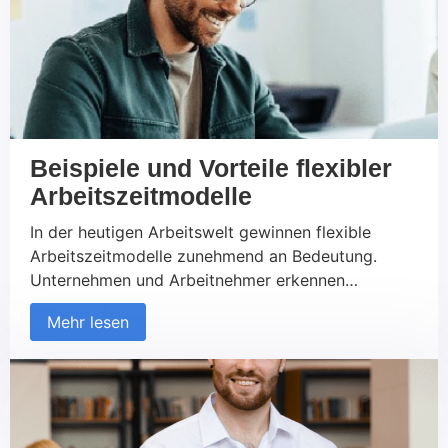
Beispiele und Vorteile flexibler
Arbeitszeitmodelle
In der heutigen Arbeitswelt gewinnen flexible
Arbeitszeitmodelle zunehmend an Bedeutung.
Unternehmen und Arbeitnehmer erkennen
gleichermaßen die Vorteile von individuell
Mehr lesen
angepassten Arbeitszeiten, die nicht nur die Work-
Life-Balance verbessern, sondern auch die
Produktivität und Zufriedenheit steigern können. In
diesem Beitrag werfen wir einen Blick auf
verschiedene Beispiele flexibler Arbeitszeitmodelle