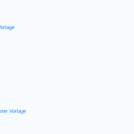
orlage
e
ter Vorlage