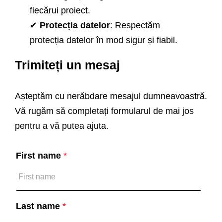
fiecărui proiect.
✔
Protecția datelor
: Respectăm
protecția datelor în mod sigur și fiabil.
Trimiteți un mesaj
A
c
c
Așteptăm cu nerăbdare mesajul dumneavoastră.
e
p
Vă rugăm să completați formularul de mai jos
t
pentru a vă putea ajuta.
*
First name
*
Last name
*