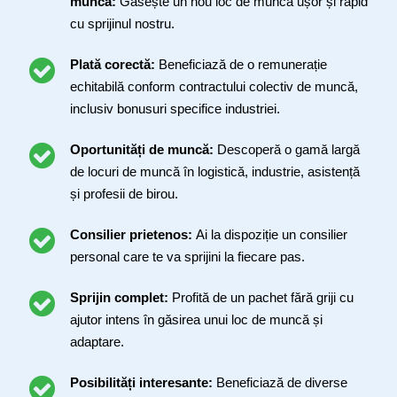
muncă:
Găsește un nou loc de muncă ușor și rapid
cu sprijinul nostru.
Plată corectă:
Beneficiază de o remunerație
echitabilă conform contractului colectiv de muncă,
inclusiv bonusuri specifice industriei.
Oportunități de muncă:
Descoperă o gamă largă
de locuri de muncă în logistică, industrie, asistență
și profesii de birou.
Consilier prietenos:
Ai la dispoziție un consilier
personal care te va sprijini la fiecare pas.
Sprijin complet:
Profită de un pachet fără griji cu
ajutor intens în găsirea unui loc de muncă și
adaptare.
Posibilități interesante:
Beneficiază de diverse