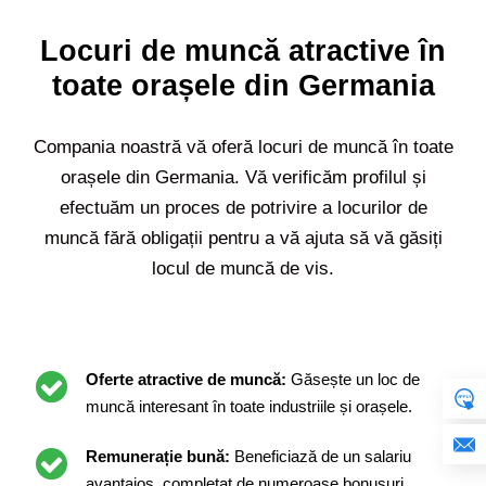
Locuri de muncă atractive în
toate orașele din Germania
Compania noastră vă oferă locuri de muncă în toate
orașele din Germania. Vă verificăm profilul și
efectuăm un proces de potrivire a locurilor de
muncă fără obligații pentru a vă ajuta să vă găsiți
locul de muncă de vis.
Oferte atractive de muncă:
Găsește un loc de
muncă interesant în toate industriile și orașele.
Remunerație bună:
Beneficiază de un salariu
avantajos, completat de numeroase bonusuri.