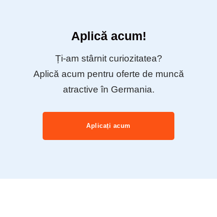
Aplică acum!
Ți-am stârnit curiozitatea?
Aplică acum pentru oferte de muncă
atractive în Germania.
Aplicați acum