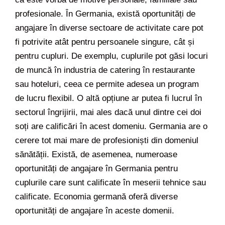
profesionale. În Germania, există oportunități de
angajare în diverse sectoare de activitate care pot
fi potrivite atât pentru persoanele singure, cât și
pentru cupluri. De exemplu, cuplurile pot găsi locuri
de muncă în industria de catering în restaurante
sau hoteluri, ceea ce permite adesea un program
de lucru flexibil. O altă opțiune ar putea fi lucrul în
sectorul îngrijirii, mai ales dacă unul dintre cei doi
soți are calificări în acest domeniu. Germania are o
cerere tot mai mare de profesioniști din domeniul
sănătății. Există, de asemenea, numeroase
oportunități de angajare în Germania pentru
cuplurile care sunt calificate în meserii tehnice sau
calificate. Economia germană oferă diverse
oportunități de angajare în aceste domenii.