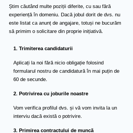
Știm căutând multe poziții diferite, cu sau fără
experiență în domeniu. Dacă jobul dorit de dvs. nu
este listat ca anunț de angajare, totuși ne bucurăm
să primim o solicitare din proprie inițiativă.
1. Trimiterea candidaturii
Aplicați la noi fără nicio obligație folosind
formularul nostru de candidatură în mai puțin de
60 de secunde.
2. Potrivirea cu joburile noastre
Vom verifica profilul dvs. și vă vom invita la un
interviu dacă există o potrivire.
3. Primirea contractului de muncă