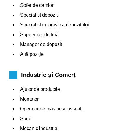
Șofer de camion
Specialist depozit
Specialist în logistica depozitului
Supervizor de tură
Manager de depozit
Altă poziție
Industrie și Comerț
Ajutor de producție
Montator
Operator de mașini și instalații
Sudor
Mecanic industrial