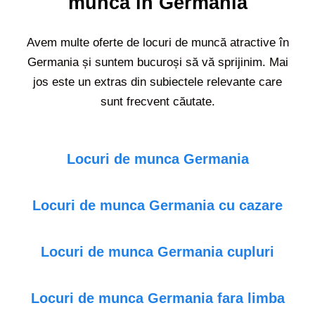
munca în Germania
Avem multe oferte de locuri de muncă atractive în
Germania și suntem bucuroși să vă sprijinim. Mai
jos este un extras din subiectele relevante care
sunt frecvent căutate.
Locuri de munca Germania
Locuri de munca Germania cu cazare
Locuri de munca Germania cupluri
Locuri de munca Germania fara limba