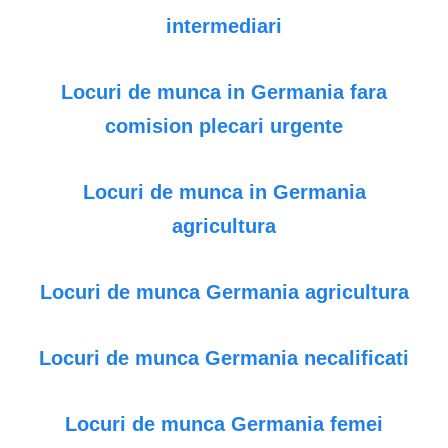
intermediari
Locuri de munca in Germania fara
comision plecari urgente
Locuri de munca in Germania
agricultura
Locuri de munca Germania agricultura
Locuri de munca Germania necalificati
Locuri de munca Germania femei