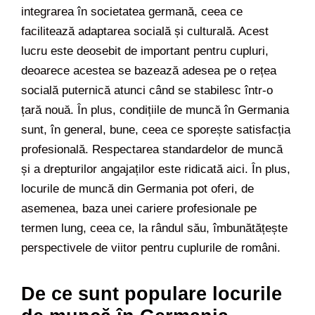
integrarea în societatea germană, ceea ce
facilitează adaptarea socială și culturală. Acest
lucru este deosebit de important pentru cupluri,
deoarece acestea se bazează adesea pe o rețea
socială puternică atunci când se stabilesc într-o
țară nouă. În plus, condițiile de muncă în Germania
sunt, în general, bune, ceea ce sporește satisfacția
profesională. Respectarea standardelor de muncă
și a drepturilor angajaților este ridicată aici. În plus,
locurile de muncă din Germania pot oferi, de
asemenea, baza unei cariere profesionale pe
termen lung, ceea ce, la rândul său, îmbunătățește
perspectivele de viitor pentru cuplurile de români.
De ce sunt populare locurile