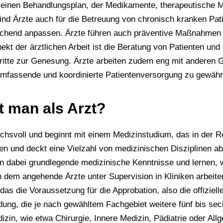
zt einen Behandlungsplan, der Medikamente, therapeutische
d Ärzte auch für die Betreuung von chronisch kranken Pati
echend anpassen. Ärzte führen auch präventive Maßnahmen
ekt der ärztlichen Arbeit ist die Beratung von Patienten un
itte zur Genesung. Ärzte arbeiten zudem eng mit anderen G
fassende und koordinierte Patientenversorgung zu gewährl
t man als Arzt?
chsvoll und beginnt mit einem Medizinstudium, das in der 
n und deckt eine Vielzahl von medizinischen Disziplinen ab
 dabei grundlegende medizinische Kenntnisse und lernen, w
 dem angehende Ärzte unter Supervision in Kliniken arbeiten
s die Voraussetzung für die Approbation, also die offizielle
ldung, die je nach gewähltem Fachgebiet weitere fünf bis sec
zin, wie etwa Chirurgie, Innere Medizin, Pädiatrie oder All