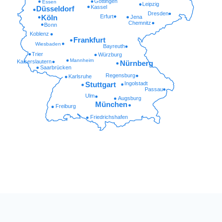
Göttingen
Essen
Leipzig
Kassel
Düsseldorf
Dresden
Erfurt
Köln
Jena
Chemnitz
Bonn
Koblenz
Frankfurt
Wiesbaden
Bayreuth
Trier
Würzburg
Mannheim
Kaiserslautern
Nürnberg
Saarbrücken
Regensburg
Karlsruhe
Ingolstadt
Stuttgart
Passau
Ulm
Augsburg
München
Freiburg
Friedrichshafen