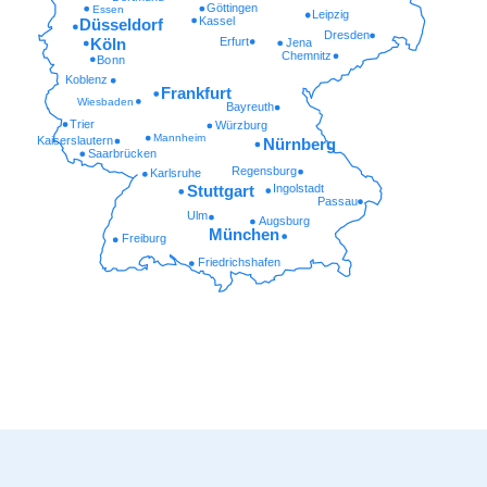
Göttingen
Essen
Leipzig
Kassel
Düsseldorf
Dresden
Erfurt
Köln
Jena
Chemnitz
Bonn
Koblenz
Frankfurt
Wiesbaden
Bayreuth
Trier
Würzburg
Mannheim
Kaiserslautern
Nürnberg
Saarbrücken
Regensburg
Karlsruhe
Ingolstadt
Stuttgart
Passau
Ulm
Augsburg
München
Freiburg
Friedrichshafen