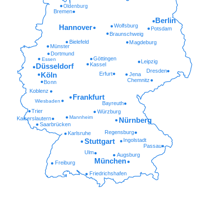
Oldenburg
Bremen
Berlin
Wolfsburg
Hannover
Potsdam
Braunschweig
Bielefeld
Magdeburg
Münster
Dortmund
Göttingen
Essen
Leipzig
Kassel
Düsseldorf
Dresden
Erfurt
Köln
Jena
Chemnitz
Bonn
Koblenz
Frankfurt
Wiesbaden
Bayreuth
Trier
Würzburg
Mannheim
Kaiserslautern
Nürnberg
Saarbrücken
Regensburg
Karlsruhe
Ingolstadt
Stuttgart
Passau
Ulm
Augsburg
München
Freiburg
Friedrichshafen