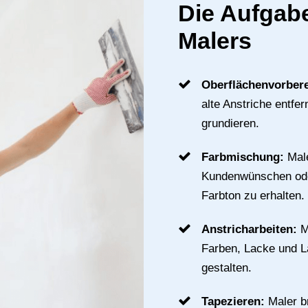
Die Aufgabe
Malers
Oberflächenvorber
alte Anstriche entfe
grundieren.
Farbmischung:
Mal
Kundenwünschen ode
Farbton zu erhalten.
Anstricharbeiten:
M
Farben, Lacke und 
gestalten.
Tapezieren:
Maler b