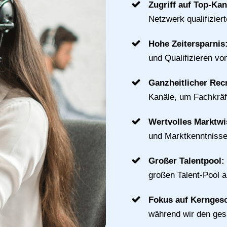
Zugriff auf Top-Ka
Netzwerk qualifizier
Hohe Zeitersparnis
und Qualifizieren vo
Ganzheitlicher Rec
Kanäle, um Fachkräft
Wertvolles Marktw
und Marktkenntnisse
Großer Talentpool:
großen Talent-Pool 
Fokus auf Kernges
während wir den ge