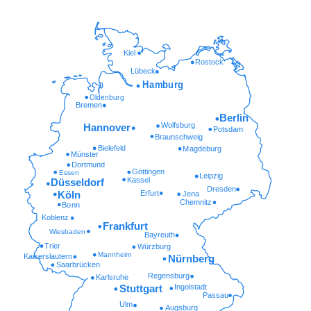
Kiel
Rostock
Lübeck
Hamburg
Oldenburg
Bremen
Berlin
Wolfsburg
Hannover
Potsdam
Braunschweig
Bielefeld
Magdeburg
Münster
Dortmund
Göttingen
Essen
Leipzig
Kassel
Düsseldorf
Dresden
Erfurt
Köln
Jena
Chemnitz
Bonn
Koblenz
Frankfurt
Wiesbaden
Bayreuth
Trier
Würzburg
Mannheim
Kaiserslautern
Nürnberg
Saarbrücken
Regensburg
Karlsruhe
Ingolstadt
Stuttgart
Passau
Ulm
Augsburg