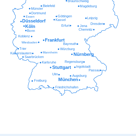
Braunschweig
Bielefeld
Magdeburg
Münster
Dortmund
Göttingen
Essen
Leipzig
Kassel
Düsseldorf
Dresden
Erfurt
Köln
Jena
Chemnitz
Bonn
Koblenz
Frankfurt
Wiesbaden
Bayreuth
Trier
Würzburg
Mannheim
Kaiserslautern
Nürnberg
Saarbrücken
Regensburg
Karlsruhe
Ingolstadt
Stuttgart
Passau
Ulm
Augsburg
München
Freiburg
Friedrichshafen