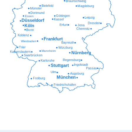
Braunschweig
Bielefeld
Magdeburg
Münster
Dortmund
Göttingen
Essen
Leipzig
Kassel
Düsseldorf
Dresden
Erfurt
Köln
Jena
Chemnitz
Bonn
Koblenz
Frankfurt
Wiesbaden
Bayreuth
Trier
Würzburg
Mannheim
Kaiserslautern
Nürnberg
Saarbrücken
Regensburg
Karlsruhe
Ingolstadt
Stuttgart
Passau
Ulm
Augsburg
München
Freiburg
Friedrichshafen