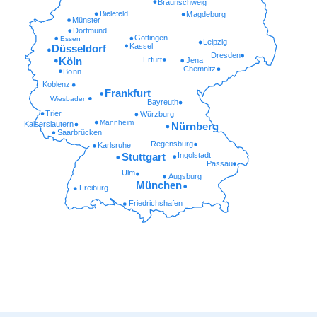
Braunschweig
Bielefeld
Magdeburg
Münster
Dortmund
Göttingen
Essen
Leipzig
Kassel
Düsseldorf
Dresden
Erfurt
Köln
Jena
Chemnitz
Bonn
Koblenz
Frankfurt
Wiesbaden
Bayreuth
Trier
Würzburg
Mannheim
Kaiserslautern
Nürnberg
Saarbrücken
Regensburg
Karlsruhe
Ingolstadt
Stuttgart
Passau
Ulm
Augsburg
München
Freiburg
Friedrichshafen