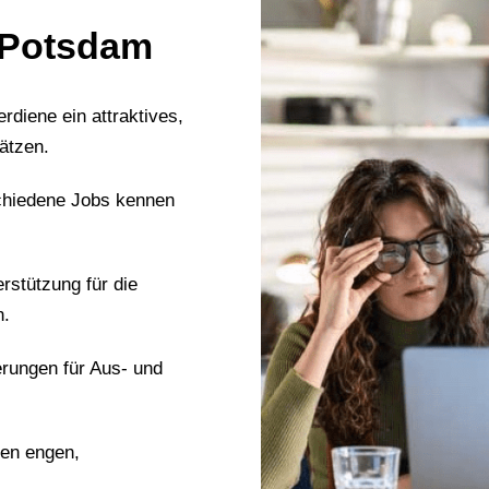
n Potsdam
erdiene ein attraktives,
ätzen.
chiedene Jobs kennen
erstützung für die
n.
erungen für Aus- und
nen engen,