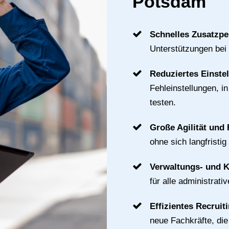
Potsdam
Schnelles Zusatzpe
Unterstützungen bei
Reduziertes Einste
Fehleinstellungen, i
testen.
Große Agilität und F
ohne sich langfristig
Verwaltungs- und 
für alle administrat
Effizientes Recruit
neue Fachkräfte, di