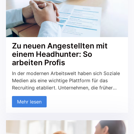
Zu neuen Angestellten mit
einem Headhunter: So
arbeiten Profis
In der modernen Arbeitswelt haben sich Soziale
Medien als eine wichtige Plattform für das
Recruiting etabliert. Unternehmen, die früher
ausschließlich auf traditionelle Kanäle wie
Mehr lesen
Jobportale und Printmedien gesetzt haben,
nutzen zunehmend soziale Netzwerke, um neue
Talente zu finden und mit potenziellen
Kandidaten in Kontakt zu treten. Diese
Entwicklung betrifft sowohl den B2C- als auch