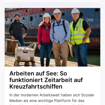
Talente zu finden und mit potenziellen
Kandidaten in Kontakt zu treten. Diese
Entwicklung betrifft sowohl den B2C- als auch
den B2B-Bereich. Aber was macht das
Recruiting über Soziale Medien so erfolgreich
und worauf sollte geachtet werden?
Arbeiten auf See: So
funktioniert Zeitarbeit auf
Kreuzfahrtschiffen
In der modernen Arbeitswelt haben sich Soziale
Medien als eine wichtige Plattform für das