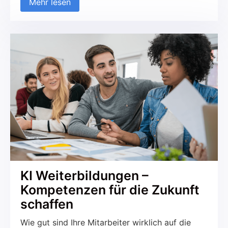
Mehr lesen
Dienstleistungsbereich – geringfügig
Beschäftigte sichern Flexibilität, federn
Auftragsspitzen ab und halten Fixkosten
kalkulierbar. Gerade für Betriebe ohne eigene
Personalabteilung ist jedoch entscheidend, dass
der Minijob rechtssicher gestaltet wird, damit
aus […]
KI Weiterbildungen –
Kompetenzen für die Zukunft
schaffen
Wie gut sind Ihre Mitarbeiter wirklich auf die