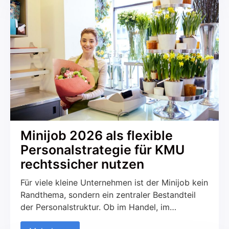
Entwicklung betrifft sowohl den B2C- als auch
den B2B-Bereich. Aber was macht das
Recruiting über Soziale Medien so erfolgreich
und worauf sollte geachtet werden?
Minijob 2026 als flexible
Personalstrategie für KMU
rechtssicher nutzen
Für viele kleine Unternehmen ist der Minijob kein
Randthema, sondern ein zentraler Bestandteil
der Personalstruktur. Ob im Handel, im
Handwerk, in der Gastronomie oder im