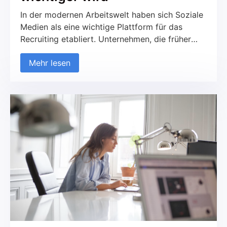
In der modernen Arbeitswelt haben sich Soziale
Medien als eine wichtige Plattform für das
Recruiting etabliert. Unternehmen, die früher
ausschließlich auf traditionelle Kanäle wie
Mehr lesen
Jobportale und Printmedien gesetzt haben,
nutzen zunehmend soziale Netzwerke, um neue
Talente zu finden und mit potenziellen
Kandidaten in Kontakt zu treten. Diese
Entwicklung betrifft sowohl den B2C- als auch
den B2B-Bereich. Aber was macht das
Recruiting über Soziale Medien so erfolgreich
und worauf sollte geachtet werden?