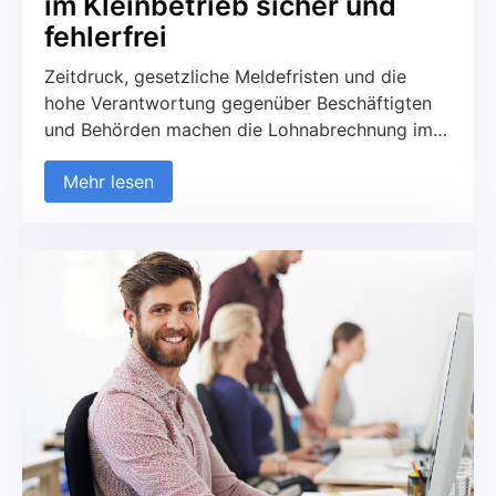
im Kleinbetrieb sicher und
fehlerfrei
Zeitdruck, gesetzliche Meldefristen und die
hohe Verantwortung gegenüber Beschäftigten
und Behörden machen die Lohnabrechnung im
Kleinunternehmen fehleranfällig. Schon kleine
Mehr lesen
Versäumnisse führen zu Nachfragen von
Krankenkassen oder Finanzämtern,
Verzögerungen bei Auszahlungen oder im
schlimmsten Fall zu Bußgeldern. Ein klar
strukturierter Ablauf mit festen Rollen, einem
sauberen Datenbestand und definierten
Kontrollpunkten reduziert Aufwand und
Fehlerquellen spürbar. Rollen […]