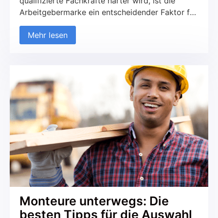
qualifizierte Fachkräfte härter wird, ist die
Arbeitgebermarke ein entscheidender Faktor für
den Erfolg eines Unternehmens. Es reicht nicht
Mehr lesen
mehr aus, nur attraktive Gehälter und Benefits
anzubieten. Unternehmen müssen sich als starke
Arbeitgebermarke etablieren, die nicht nur
potenzielle Mitarbeiter anspricht, sondern auch
bestehende Mitarbeiter langfristig bindet. Eine
starke Arbeitgebermarke trägt nicht nur dazu
bei, die besten Talente anzuziehen, sondern
auch die Unternehmenskultur zu stärken und
das Unternehmensimage zu verbessern.
Monteure unterwegs: Die
besten Tipps für die Auswahl