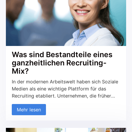
und worauf sollte geachtet werden?
Was sind Bestandteile eines
ganzheitlichen Recruiting-
Mix?
In der modernen Arbeitswelt haben sich Soziale
Medien als eine wichtige Plattform für das
Recruiting etabliert. Unternehmen, die früher
ausschließlich auf traditionelle Kanäle wie
Mehr lesen
Jobportale und Printmedien gesetzt haben,
nutzen zunehmend soziale Netzwerke, um neue
Talente zu finden und mit potenziellen
Kandidaten in Kontakt zu treten. Diese