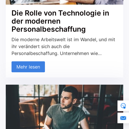
Die Rolle von Technologie in
der modernen
Personalbeschaffung
Die moderne Arbeitswelt ist im Wandel, und mit
ihr verändert sich auch die
Personalbeschaffung. Unternehmen wie
Persowerk stehen vor der Herausforderung, die
Mehr lesen
besten Talente in einem zunehmend
kompetitiven Umfeld zu finden und zu binden. In
diesem Zusammenhang spielt Technologie eine
Schlüsselrolle. Sie ermöglicht es, effizientere
Prozesse zu etablieren, die Reichweite zu
erweitern und datengestützte Entscheidungen
[…]