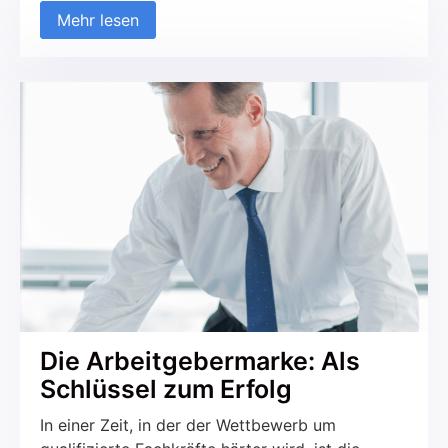
Mehr lesen
Jobportale und Printmedien gesetzt haben,
nutzen zunehmend soziale Netzwerke, um neue
Talente zu finden und mit potenziellen
Kandidaten in Kontakt zu treten. Diese
Entwicklung betrifft sowohl den B2C- als auch
den B2B-Bereich. Aber was macht das
Recruiting über Soziale Medien so erfolgreich
und worauf sollte geachtet werden?
Die Arbeitgebermarke: Als
Schlüssel zum Erfolg
In einer Zeit, in der der Wettbewerb um