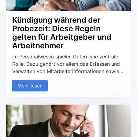
Kündigung während der
Probezeit: Diese Regeln
gelten für Arbeitgeber und
Arbeitnehmer
Im Personalwesen spielen Daten eine zentrale
Rolle. Dazu gehört vor allem das Erfassen und
Verwalten von Mitarbeiterinformationen sowie
der Austausch von Dokumenten. Über die Zeit
Mehr lesen
sammelt sich dabei eine beträchtliche Menge an
Unterlagen, die oft in Aktenordnern und
Schränken lagern. Dieses System ist nicht nur
unübersichtlich, sondern verschwendet auch
wertvolle Ressourcen wie Papier, Platz, Zeit und
Geld.