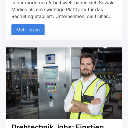
In der modernen Arbeitswelt haben sich Soziale
Medien als eine wichtige Plattform für das
Recruiting etabliert. Unternehmen, die früher
ausschließlich auf traditionelle Kanäle wie
Mehr lesen
Jobportale und Printmedien gesetzt haben,
nutzen zunehmend soziale Netzwerke, um neue
Talente zu finden und mit potenziellen
Kandidaten in Kontakt zu treten. Diese
Entwicklung betrifft sowohl den B2C- als auch
den B2B-Bereich. Aber was macht das
Recruiting über Soziale Medien so erfolgreich
und worauf sollte geachtet werden?
Drehtechnik Jobs: Einstieg,