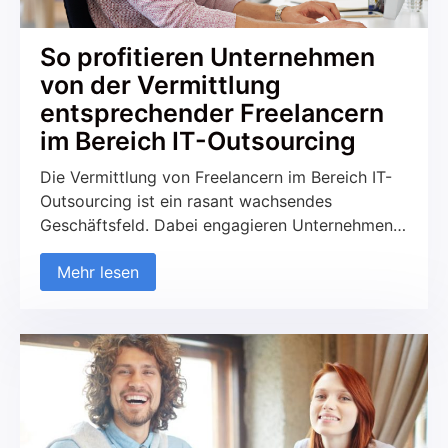
So profitieren Unternehmen
von der Vermittlung
entsprechender Freelancern
im Bereich IT-Outsourcing
Die Vermittlung von Freelancern im Bereich IT-
Outsourcing ist ein rasant wachsendes
Geschäftsfeld. Dabei engagieren Unternehmen
externe, selbstständige IT-Experten (Freelancer)
Mehr lesen
für spezielle Aufgaben oder ganze Projekte,
anstatt eigene Mitarbeiter für diese Tätigkeiten
einzusetzen. Agenturen, die sich auf die
Vermittlung von IT-Freelancern spezialisiert
haben, unterstützen Unternehmen dabei,
passende Fachkräfte je nach Anforderungen und
Bedarf zu finden. In […]