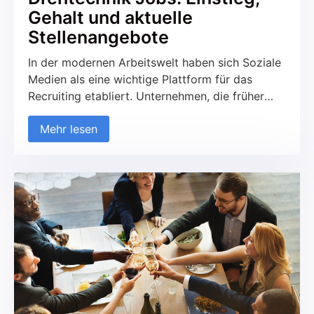
Gehalt und aktuelle
Stellenangebote
In der modernen Arbeitswelt haben sich Soziale
Medien als eine wichtige Plattform für das
Recruiting etabliert. Unternehmen, die früher
ausschließlich auf traditionelle Kanäle wie
Mehr lesen
Jobportale und Printmedien gesetzt haben,
nutzen zunehmend soziale Netzwerke, um neue
Talente zu finden und mit potenziellen
Kandidaten in Kontakt zu treten. Diese
Entwicklung betrifft sowohl den B2C- als auch
den B2B-Bereich. Aber was macht das
Recruiting über Soziale Medien so erfolgreich
und worauf sollte geachtet werden?