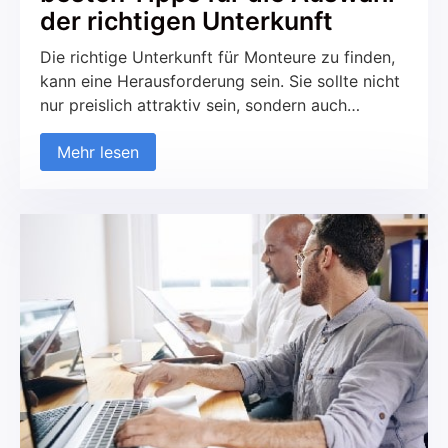
der richtigen Unterkunft
Die richtige Unterkunft für Monteure zu finden,
kann eine Herausforderung sein. Sie sollte nicht
nur preislich attraktiv sein, sondern auch
Komfort und eine praktische Lage bieten.
Mehr lesen
Besonders wichtig sind ausreichende
Parkmöglichkeiten, gut ausgestattete
Küchenbereiche und eine stabile
Internetverbindung. In diesem Artikel geben wir
Ihnen die besten Tipps, um die perfekte
Unterkunft für Ihre Monteure zu finden und den
Aufenthalt so angenehm wie möglich zu
gestalten.