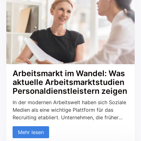
den B2B-Bereich. Aber was macht das
Recruiting über Soziale Medien so erfolgreich
und worauf sollte geachtet werden?
Arbeitsmarkt im Wandel: Was
aktuelle Arbeitsmarktstudien
Personaldienstleistern zeigen
In der modernen Arbeitswelt haben sich Soziale
Medien als eine wichtige Plattform für das
Recruiting etabliert. Unternehmen, die früher
ausschließlich auf traditionelle Kanäle wie
Mehr lesen
Jobportale und Printmedien gesetzt haben,
nutzen zunehmend soziale Netzwerke, um neue