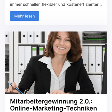
immer schneller, flexibler und kosteneffizienter
zu arbeiten. Ob in kleinen Werkstätten oder
Mehr lesen
großen Maschinenhallen, Produktionsbetriebe
kämpfen oft mit denselben Herausforderungen:
Wie lässt sich die Effizienz steigern, ohne die
Qualität zu gefährden? Wie können
Personalengpässe schnell überwunden werden?
Die Antwort auf diese Fragen liegt […]
Mitarbeitergewinnung 2.0.:
Online-Marketing-Techniken