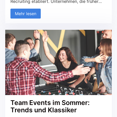
Recruiting etabliert. Unternehmen, die früher
ausschließlich auf traditionelle Kanäle wie
Mehr lesen
Jobportale und Printmedien gesetzt haben,
nutzen zunehmend soziale Netzwerke, um neue
Talente zu finden und mit potenziellen
Kandidaten in Kontakt zu treten. Diese
Entwicklung betrifft sowohl den B2C- als auch
den B2B-Bereich. Aber was macht das
Recruiting über Soziale Medien so erfolgreich
und worauf sollte geachtet werden?
Team Events im Sommer:
Trends und Klassiker