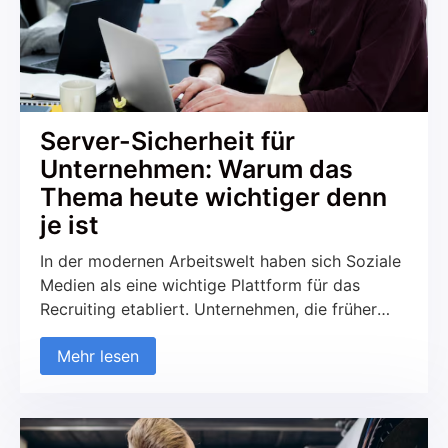
Server-Sicherheit für
Unternehmen: Warum das
Thema heute wichtiger denn
je ist
In der modernen Arbeitswelt haben sich Soziale
Medien als eine wichtige Plattform für das
Recruiting etabliert. Unternehmen, die früher
ausschließlich auf traditionelle Kanäle wie
Mehr lesen
Jobportale und Printmedien gesetzt haben,
nutzen zunehmend soziale Netzwerke, um neue
Talente zu finden und mit potenziellen
Kandidaten in Kontakt zu treten. Diese