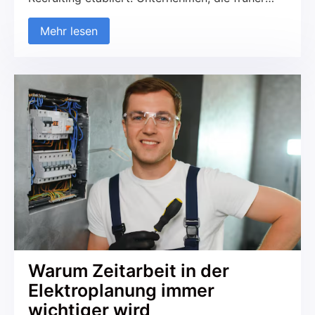
ausschließlich auf traditionelle Kanäle wie
Mehr lesen
Jobportale und Printmedien gesetzt haben,
nutzen zunehmend soziale Netzwerke, um neue
Talente zu finden und mit potenziellen
Kandidaten in Kontakt zu treten. Diese
Entwicklung betrifft sowohl den B2C- als auch
den B2B-Bereich. Aber was macht das
Recruiting über Soziale Medien so erfolgreich
und worauf sollte geachtet werden?
Warum Zeitarbeit in der
Elektroplanung immer
wichtiger wird