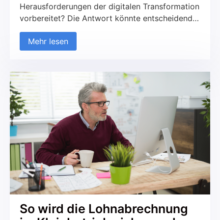
Herausforderungen der digitalen Transformation
vorbereitet? Die Antwort könnte entscheidend
für den Erfolg Ihres Unternehmens sein. KI
Mehr lesen
Weiterbildungen sind der Schlüssel zur
Entwicklung neuer Kompetenzen und zur
Anpassung an die sich schnell verändernde
Arbeitswelt. In Zeiten, in denen Künstliche
Intelligenz immer mehr an Bedeutung gewinnt,
ist es unerlässlich, […]
So wird die Lohnabrechnung