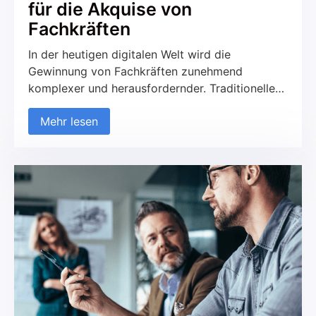
für die Akquise von
Fachkräften
In der heutigen digitalen Welt wird die
Gewinnung von Fachkräften zunehmend
komplexer und herausfordernder. Traditionelle
Rekrutierungsmethoden stoßen oft an ihre
Mehr lesen
Grenzen, während die Ansprüche der Bewerber
steigen. Hier kommt das Konzept der
"Mitarbeitergewinnung 2.0" ins Spiel, das
moderne Online-Marketing-Techniken nutzt, um
potenzielle Talente gezielt anzusprechen und für
das Unternehmen zu gewinnen. In diesem
Artikel erfahren Sie, wie Sie mithilfe effektiver
Strategien Ihre Sichtbarkeit erhöhen, Ihre
Arbeitgebermarke stärken und letztendlich die
richtigen Fachkräfte für Ihr Team gewinnen
können.