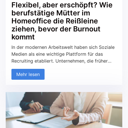
Flexibel, aber erschöpft? Wie
berufstätige Mütter im
Homeoffice die Reißleine
ziehen, bevor der Burnout
kommt
In der modernen Arbeitswelt haben sich Soziale
Medien als eine wichtige Plattform für das
Recruiting etabliert. Unternehmen, die früher
ausschließlich auf traditionelle Kanäle wie
Mehr lesen
Jobportale und Printmedien gesetzt haben,
nutzen zunehmend soziale Netzwerke, um neue
Talente zu finden und mit potenziellen
Kandidaten in Kontakt zu treten. Diese
Entwicklung betrifft sowohl den B2C- als auch
den B2B-Bereich. Aber was macht das
Recruiting über Soziale Medien so erfolgreich
und worauf sollte geachtet werden?