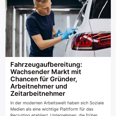
Entwicklung betrifft sowohl den B2C- als auch
den B2B-Bereich. Aber was macht das
Recruiting über Soziale Medien so erfolgreich
und worauf sollte geachtet werden?
Fahrzeugaufbereitung:
Wachsender Markt mit
Chancen für Gründer,
Arbeitnehmer und
Zeitarbeitnehmer
In der modernen Arbeitswelt haben sich Soziale
Medien als eine wichtige Plattform für das
Recruiting etabliert. Unternehmen, die früher