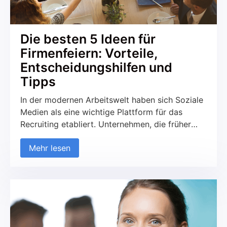
Die besten 5 Ideen für
Firmenfeiern: Vorteile,
Entscheidungshilfen und
Tipps
In der modernen Arbeitswelt haben sich Soziale
Medien als eine wichtige Plattform für das
Recruiting etabliert. Unternehmen, die früher
ausschließlich auf traditionelle Kanäle wie
Mehr lesen
Jobportale und Printmedien gesetzt haben,
nutzen zunehmend soziale Netzwerke, um neue
Talente zu finden und mit potenziellen
Kandidaten in Kontakt zu treten. Diese
Entwicklung betrifft sowohl den B2C- als auch
den B2B-Bereich. Aber was macht das
Recruiting über Soziale Medien so erfolgreich