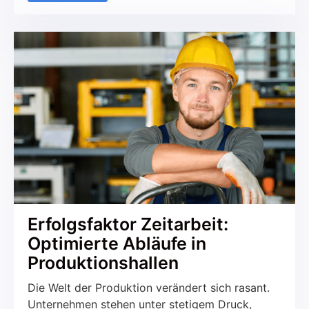
stellen immerhin in gewisser Weise auch immer
ein Spiegelbild der eigenen Unternehmenskultur
dar. Sie unterstreichen die Wertschätzung des
Betriebs ihren Mitarbeitern gegenüber, können
jedoch auch deren Motivation unterstützen.
Kurz: Es gibt viele Gründe, […]
Erfolgsfaktor Zeitarbeit:
Optimierte Abläufe in
Produktionshallen
Die Welt der Produktion verändert sich rasant.
Unternehmen stehen unter stetigem Druck,