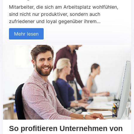
Mitarbeiter, die sich am Arbeitsplatz wohlfühlen,
sind nicht nur produktiver, sondern auch
zufriedener und loyal gegenüber ihrem
Arbeitgeber. In diesem Artikel untersuchen wir die
Mehr lesen
verschiedenen Aspekte des Wohlbefindens am
Arbeitsplatz und zeigen auf, wie Unternehmen eine
positive Arbeitsumgebung schaffen können, die
das Wohlbefinden ihrer Mitarbeiter fördert.
Definition von Wohlbefinden Wohlbefinden am
Arbeitsplatz bezieht sich auf […]
So profitieren Unternehmen von