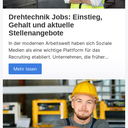
Drehtechnik Jobs: Einstieg,
Gehalt und aktuelle
Stellenangebote
In der modernen Arbeitswelt haben sich Soziale
Medien als eine wichtige Plattform für das
Recruiting etabliert. Unternehmen, die früher
ausschließlich auf traditionelle Kanäle wie
Mehr lesen
Jobportale und Printmedien gesetzt haben, nutzen
zunehmend soziale Netzwerke, um neue Talente zu
finden und mit potenziellen Kandidaten in Kontakt
zu treten. Diese Entwicklung betrifft sowohl den
B2C- als auch den B2B-Bereich. Aber was macht
das Recruiting über Soziale Medien so erfolgreich
und worauf sollte geachtet werden?