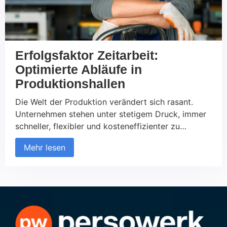
Erfolgsfaktor Zeitarbeit:
Optimierte Abläufe in
Produktionshallen
Die Welt der Produktion verändert sich rasant.
Unternehmen stehen unter stetigem Druck, immer
schneller, flexibler und kosteneffizienter zu
arbeiten. Ob in kleinen Werkstätten oder großen
Mehr lesen
Maschinenhallen, Produktionsbetriebe kämpfen oft
mit denselben Herausforderungen: Wie lässt sich
die Effizienz steigern, ohne die Qualität zu
gefährden? Wie können Personalengpässe schnell
überwunden werden? Die Antwort auf diese
Fragen liegt […]