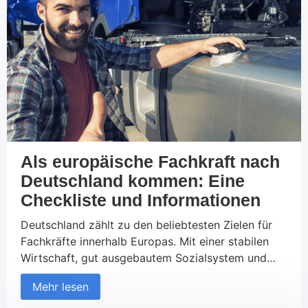
Als europäische Fachkraft nach
Deutschland kommen: Eine
Checkliste und Informationen
Deutschland zählt zu den beliebtesten Zielen für
Fachkräfte innerhalb Europas. Mit einer stabilen
Wirtschaft, gut ausgebautem Sozialsystem und
vielfältigen Karrierechancen bietet das Land
Mehr lesen
attraktive Perspektiven für qualifizierte
Arbeitskräfte. Die Freizügigkeit innerhalb der EU