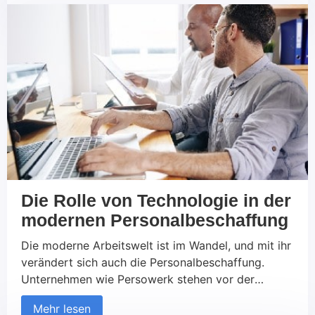
erleichtert den Zugang zum deutschen
Arbeitsmarkt erheblich. Dennoch gibt es einige
wichtige Punkte, die vor der Ausreise und bei der
Ankunft beachtet […]
Die Rolle von Technologie in der
modernen Personalbeschaffung
Die moderne Arbeitswelt ist im Wandel, und mit ihr
verändert sich auch die Personalbeschaffung.
Unternehmen wie Persowerk stehen vor der
Herausforderung, die besten Talente in einem
Mehr lesen
zunehmend kompetitiven Umfeld zu finden und zu