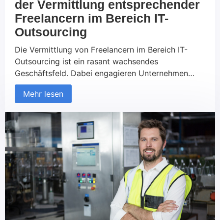
der Vermittlung entsprechender
Freelancern im Bereich IT-
Outsourcing
Die Vermittlung von Freelancern im Bereich IT-
Outsourcing ist ein rasant wachsendes
Geschäftsfeld. Dabei engagieren Unternehmen
externe, selbstständige IT-Experten (Freelancer)
Mehr lesen
für spezielle Aufgaben oder ganze Projekte,
anstatt eigene Mitarbeiter für diese Tätigkeiten
einzusetzen. Agenturen, die sich auf die
Vermittlung von IT-Freelancern spezialisiert haben,
unterstützen Unternehmen dabei, passende
Fachkräfte je nach Anforderungen und Bedarf zu
finden. In […]