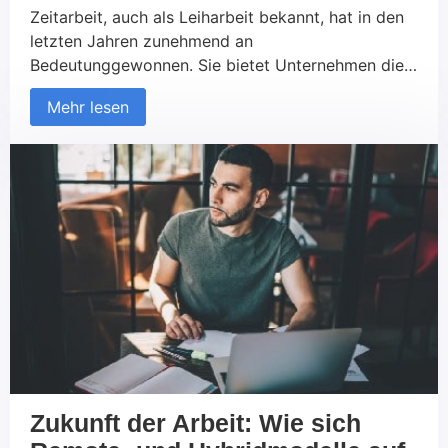
Zeitarbeit, auch als Leiharbeit bekannt, hat in den
letzten Jahren zunehmend an
Bedeutunggewonnen. Sie bietet Unternehmen die
Möglichkeit, flexibel auf Personalbedarfe zu
Mehr lesen
reagieren undArbeitnehmer:innen eine Chance,
schnell und unkompliziert in den Arbeitsmarkt
einzutreten. Dochein Vorurteil hält sich hartnäckig:
die angeblich schlechte Bezahlung in der
Zeitarbeit. Aberentspricht das tatsächlich der
Realität, oder handelt es sich um […]
Zukunft der Arbeit: Wie sich