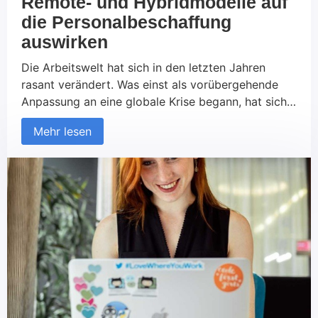
Remote- und Hybridmodelle auf
die Personalbeschaffung
auswirken
Die Arbeitswelt hat sich in den letzten Jahren
rasant verändert. Was einst als vorübergehende
Anpassung an eine globale Krise begann, hat sich
zu einem festen Bestandteil der
Mehr lesen
Unternehmenslandschaft entwickelt: Remote- und
Hybridarbeitsmodelle. Diese neuen Arbeitsformen
haben nicht nur die Art und Weise, wie wir
arbeiten, revolutioniert, sondern auch die
Strategien, wie Unternehmen Talente anziehen und
[…]