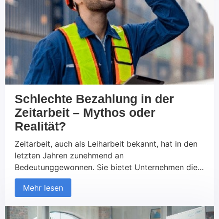
Schlechte Bezahlung in der
Zeitarbeit – Mythos oder
Realität?
Zeitarbeit, auch als Leiharbeit bekannt, hat in den
letzten Jahren zunehmend an
Bedeutunggewonnen. Sie bietet Unternehmen die
Möglichkeit, flexibel auf Personalbedarfe zu
Mehr lesen
reagieren undArbeitnehmer:innen eine Chance,
schnell und unkompliziert in den Arbeitsmarkt
einzutreten. Dochein Vorurteil hält sich hartnäckig: