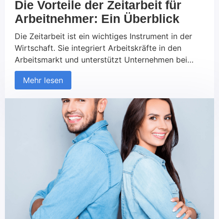
Die Vorteile der Zeitarbeit für
Arbeitnehmer: Ein Überblick
Die Zeitarbeit ist ein wichtiges Instrument in der
Wirtschaft. Sie integriert Arbeitskräfte in den
Arbeitsmarkt und unterstützt Unternehmen bei
personellen Engpässen. Wir haben Ihnen einen
Mehr lesen
Artikel über die Vorteile der Zeitarbeit für
Arbeitnehmer geschrieben. Sie lernen was
Zeitarbeit ist und wie Sie Ihnen helfen kann. Sie
erhalten einen Überblick über die Arbeitsform und
verstehen inwieweit […]