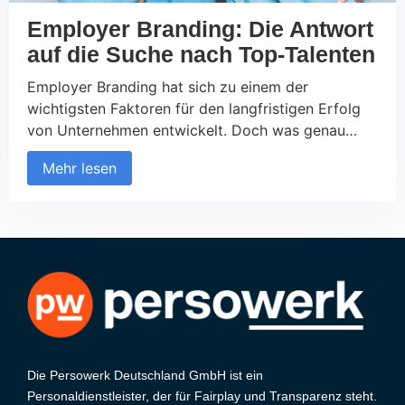
Employer Branding: Die Antwort
auf die Suche nach Top-Talenten
Employer Branding hat sich zu einem der
wichtigsten Faktoren für den langfristigen Erfolg
von Unternehmen entwickelt. Doch was genau
verbirgt sich hinter diesem Begriff und warum ist
Mehr lesen
er von zunehmender Bedeutung für Organisationen
jeder Größe und Branche? In diesem Blogartikel
untersuchen wir die entscheidende Rolle, die
Employer Branding für Unternehmen spielt. Wir
werden die Gründe […]
Die Persowerk Deutschland GmbH ist ein
Personaldienstleister, der für Fairplay und Transparenz steht.