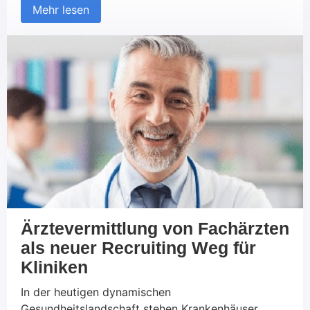
Mehr lesen
Unternehmen, die Vielfalt und Inklusion aktiv
fördern, profitieren nicht nur von einer breiteren
Palette an Perspektiven und Ideen, sondern
steigern auch ihre Innovationskraft,
Mitarbeiterzufriedenheit und letztlich ihre […]
Ärztevermittlung von Fachärzten
als neuer Recruiting Weg für
Kliniken
In der heutigen dynamischen
Gesundheitslandschaft stehen Krankenhäuser,