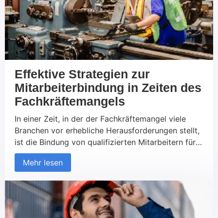
Effektive Strategien zur
Mitarbeiterbindung in Zeiten des
Fachkräftemangels
In einer Zeit, in der der Fachkräftemangel viele
Branchen vor erhebliche Herausforderungen stellt,
ist die Bindung von qualifizierten Mitarbeitern für
Unternehmen wichtiger denn je. Die Konkurrenz um
Mehr lesen
Talente ist intensiv, und die Kosten für die
Rekrutierung und Einarbeitung neuer Mitarbeiter
können erheblich sein. Daher wird es für
Unternehmen unerlässlich, Strategien zu
entwickeln, die nicht nur […]