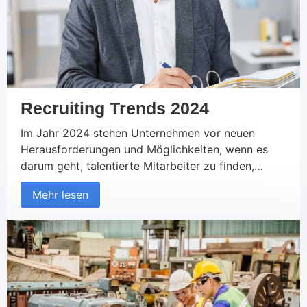
Recruiting Trends 2024
Im Jahr 2024 stehen Unternehmen vor neuen
Herausforderungen und Möglichkeiten, wenn es
darum geht, talentierte Mitarbeiter zu finden,
anzusprechen und zu binden. In diesem Artikel
Mehr lesen
werfen wir einen Blick auf die aktuellen Trends im
Recruiting und prognostizieren, wie sich diese in
2024 und darüber hinaus entwickeln werden. 1.
Künstliche Intelligenz und Automatisierung
Unternehmen setzen zunehmend […]