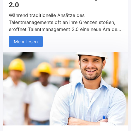
2.0
Während traditionelle Ansätze des
Talentmanagements oft an ihre Grenzen stoßen,
eröffnet Talentmanagement 2.0 eine neue Ära der
Personalentwicklung und Mitarbeiterbindung. Doch
Mehr lesen
wie können Unternehmen von diesem modernen
Ansatz profitieren, um in einer sich wandelnden
Arbeitswelt erfolgreich zu sein?In diesem Artikel
werden wir ausführlich auf genau diese Frage
eingehen. Was ist Talentmanagement?
Talentmanagement bezeichnet den strategischen
[…]