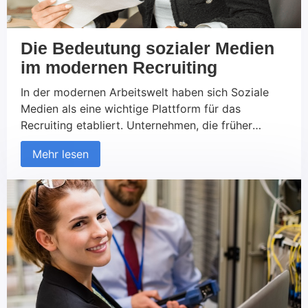
Die Bedeutung sozialer Medien
im modernen Recruiting
In der modernen Arbeitswelt haben sich Soziale
Medien als eine wichtige Plattform für das
Recruiting etabliert. Unternehmen, die früher
ausschließlich auf traditionelle Kanäle wie
Mehr lesen
Jobportale und Printmedien gesetzt haben, nutzen
zunehmend soziale Netzwerke, um neue Talente zu
finden und mit potenziellen Kandidaten in Kontakt
zu treten. Diese Entwicklung betrifft sowohl den
B2C- als auch den B2B-Bereich. Aber was macht
das Recruiting über Soziale Medien so erfolgreich
und worauf sollte geachtet werden?