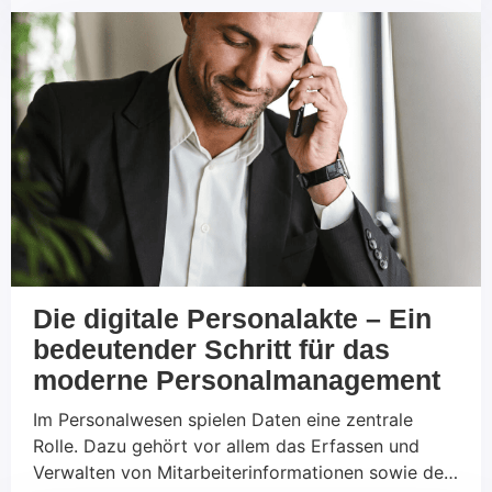
zunehmend soziale Netzwerke, um neue Talente zu
finden und mit potenziellen Kandidaten in Kontakt
zu treten. Diese Entwicklung betrifft sowohl den
B2C- als auch den B2B-Bereich. Aber was macht
das Recruiting über Soziale Medien so erfolgreich
und worauf sollte geachtet werden?
Die digitale Personalakte – Ein
bedeutender Schritt für das
moderne Personalmanagement
Im Personalwesen spielen Daten eine zentrale
Rolle. Dazu gehört vor allem das Erfassen und
Verwalten von Mitarbeiterinformationen sowie der