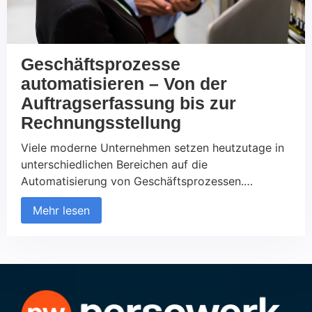
Geschäftsprozesse
automatisieren – Von der
Auftragserfassung bis zur
Rechnungsstellung
Viele moderne Unternehmen setzen heutzutage in
unterschiedlichen Bereichen auf die
Automatisierung von Geschäftsprozessen.
Immerhin handelt es sich hierbei um eine
Mehr lesen
praktische Vorgehensweise, die dabei hilft, die
Effizienz in Unternehmen zu steigern und die
Fehlerquote zu minimieren. Vor allem im
Zusammenhang mit Prozessen, wie zum Beispiel
Auftragserfassung und Rechnungsstellung bietet
es sich an, auf die entsprechenden […]