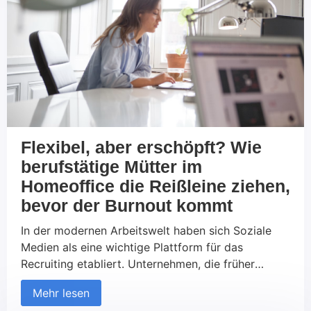
Sicherheitsausrüstung richtig verwenden Das
Tragen geeigneter Schutzkleidung […]
Flexibel, aber erschöpft? Wie
berufstätige Mütter im
Homeoffice die Reißleine ziehen,
bevor der Burnout kommt
In der modernen Arbeitswelt haben sich Soziale
Medien als eine wichtige Plattform für das
Recruiting etabliert. Unternehmen, die früher
ausschließlich auf traditionelle Kanäle wie
Mehr lesen
Jobportale und Printmedien gesetzt haben, nutzen