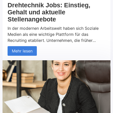
Drehtechnik Jobs: Einstieg,
Gehalt und aktuelle
Stellenangebote
In der modernen Arbeitswelt haben sich Soziale
Medien als eine wichtige Plattform für das
Recruiting etabliert. Unternehmen, die früher
ausschließlich auf traditionelle Kanäle wie
Mehr lesen
Jobportale und Printmedien gesetzt haben, nutzen
zunehmend soziale Netzwerke, um neue Talente zu
finden und mit potenziellen Kandidaten in Kontakt
zu treten. Diese Entwicklung betrifft sowohl den
B2C- als auch den B2B-Bereich. Aber was macht
das Recruiting über Soziale Medien so erfolgreich
und worauf sollte geachtet werden?