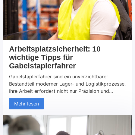
Arbeitsplatzsicherheit: 10
wichtige Tipps für
Gabelstaplerfahrer
Gabelstaplerfahrer sind ein unverzichtbarer
Bestandteil moderner Lager- und Logistikprozesse.
Ihre Arbeit erfordert nicht nur Präzision und
Geschick, sondern auch ein hohes Maß an
Mehr lesen
Verantwortungsbewusstsein und
Sicherheitsbewusstsein. In diesem Artikel erfahren
Sie 10 wichtige Tipps für Gabelstaplerfahrer, die
Ihnen helfen, Ihren Arbeitsplatz sicherer, effizienter
und produktiver zu gestalten. 1.