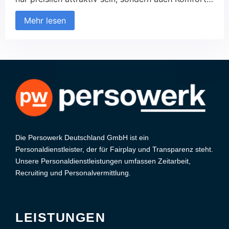
und eine praktische Lage bieten. Besonders
Mehr lesen
wichtig sind ausreichende Parkmöglichkeiten, gut
ausgestattete Küchenbereiche und eine stabile
Internetverbindung. In diesem Artikel geben wir
Ihnen die besten Tipps, um die perfekte Unterkunft
für Ihre Monteure zu finden und den Aufenthalt so
angenehm wie möglich zu gestalten.
Die Persowerk Deutschland GmbH ist ein
Personaldienstleister, der für Fairplay und Transparenz steht.
Unsere Personaldienstleistungen umfassen Zeitarbeit,
Recruiting und Personalvermittlung.
LEISTUNGEN