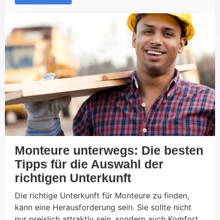
Ansatz profitieren, um in einer sich wandelnden
Arbeitswelt erfolgreich zu sein?In diesem Artikel
werden wir ausführlich auf genau diese Frage
eingehen. Was ist Talentmanagement?
Talentmanagement bezeichnet den strategischen
[…]
Monteure unterwegs: Die besten
Tipps für die Auswahl der
richtigen Unterkunft
Die richtige Unterkunft für Monteure zu finden,
kann eine Herausforderung sein. Sie sollte nicht
nur preislich attraktiv sein, sondern auch Komfort