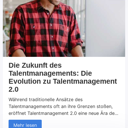
verstehen inwieweit […]
Die Zukunft des
Talentmanagements: Die
Evolution zu Talentmanagement
2.0
Während traditionelle Ansätze des
Talentmanagements oft an ihre Grenzen stoßen,
eröffnet Talentmanagement 2.0 eine neue Ära der
Personalentwicklung und Mitarbeiterbindung. Doch
Mehr lesen
wie können Unternehmen von diesem modernen