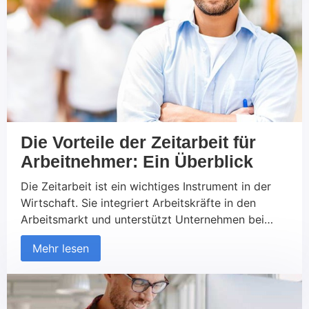
[…]
Die Vorteile der Zeitarbeit für
Arbeitnehmer: Ein Überblick
Die Zeitarbeit ist ein wichtiges Instrument in der
Wirtschaft. Sie integriert Arbeitskräfte in den
Arbeitsmarkt und unterstützt Unternehmen bei
personellen Engpässen. Wir haben Ihnen einen
Mehr lesen
Artikel über die Vorteile der Zeitarbeit für
Arbeitnehmer geschrieben. Sie lernen was
Zeitarbeit ist und wie Sie Ihnen helfen kann. Sie
erhalten einen Überblick über die Arbeitsform und