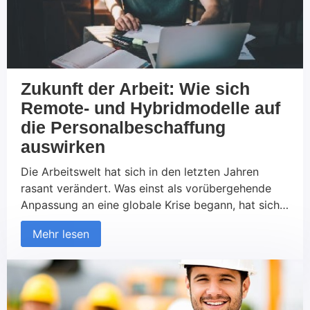
Zukunft der Arbeit: Wie sich
Remote- und Hybridmodelle auf
die Personalbeschaffung
auswirken
Die Arbeitswelt hat sich in den letzten Jahren
rasant verändert. Was einst als vorübergehende
Anpassung an eine globale Krise begann, hat sich
zu einem festen Bestandteil der
Mehr lesen
Unternehmenslandschaft entwickelt: Remote- und
Hybridarbeitsmodelle. Diese neuen Arbeitsformen
haben nicht nur die Art und Weise, wie wir
arbeiten, revolutioniert, sondern auch die
Strategien, wie Unternehmen Talente anziehen und