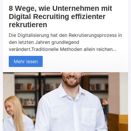
8 Wege, wie Unternehmen mit
Digital Recruiting effizienter
rekrutieren
Die Digitalisierung hat den Rekrutierungsprozess in
den letzten Jahren grundlegend
verändert.Traditionelle Methoden allein reichen
nicht mehr aus, um die besten Talente zu
Mehr lesen
gewinnen.Unternehmen, die ihre Recruiting-
Strategien auf digitale Werkzeuge und Plattformen
umstellen,können nicht nur effizienter rekrutieren,
sondern auch ihre Reichweite und Attraktivität
alsArbeitgeber erhöhen. In diesem Artikel stellen
wir acht Wege vor, wie Unternehmen durch […]