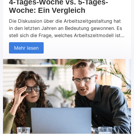
4-Tages-Woche vs. 5-Tages-
Woche: Ein Vergleich
Die Diskussion über die Arbeitszeitgestaltung hat
in den letzten Jahren an Bedeutung gewonnen. Es
stell sich die Frage, welches Arbeitszeitmodell ist
effektiver: Die 4-Tages-Woche oder die
Mehr lesen
herkömmliche 5-Tages-Woche? In diesem Artikel
werden wir die wesentlichen Unterschiede und
Auswirkungen der 4-Tages- und 5-Tages-Woche
auf die Produktivität, die Work-Life-Balance und
die Unternehmenskultur untersuchen. Die 5-Tages-
Woche: Traditionelles Arbeitszeitmodell […]