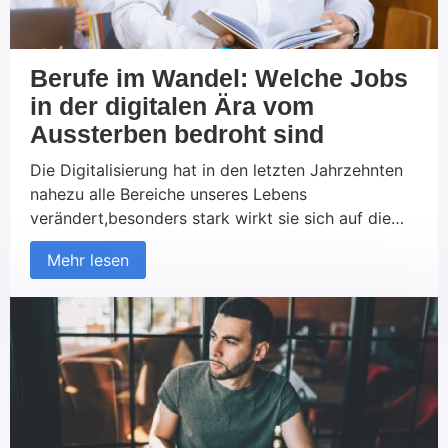
Berufe im Wandel: Welche Jobs
in der digitalen Ära vom
Aussterben bedroht sind
Die Digitalisierung hat in den letzten Jahrzehnten
nahezu alle Bereiche unseres Lebens
verändert,besonders stark wirkt sie sich auf die
Arbeitswelt aus. Während neue Technologien
Mehr lesen
undAutomatisierungen viele Chancen bieten,
bringen sie auch Herausforderungen mit sich –
insbesondere für bestimmte Berufsgruppen. Einige
traditionelle Berufe stehen durch die
rasanteEntwicklung digitaler Technologien vor
dem Aussterben oder erleben tiefgreifende
Veränderungen. In […]