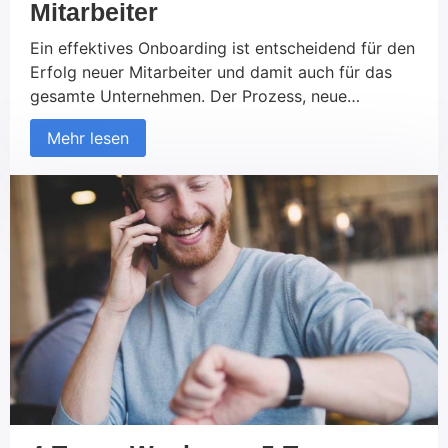
Mitarbeiter
Ein effektives Onboarding ist entscheidend für den
Erfolg neuer Mitarbeiter und damit auch für das
gesamte Unternehmen. Der Prozess, neue
Mitarbeiter willkommen zu heißen und in die
Mehr lesen
Unternehmenskultur sowie ihre Aufgaben
einzuführen, legt den Grundstein für ihre
langfristige Zufriedenheit, Motivation und
Produktivität. Unternehmen, die den Onboarding-
Prozess optimieren, profitieren nicht nur von einer
schnelleren Einarbeitung, sondern […]