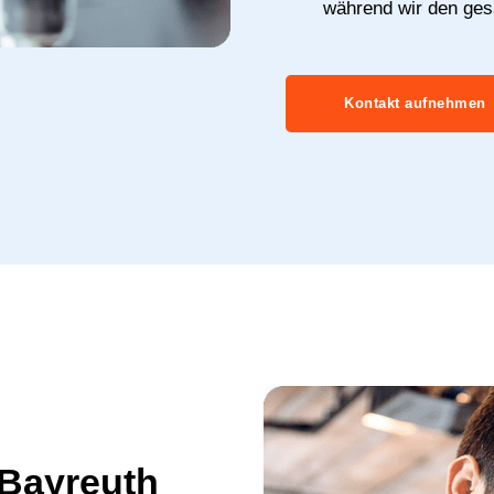
während wir den ge
Kontakt aufnehmen
 Bayreuth