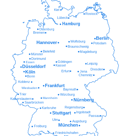
Kiel
Rostock
Lübeck
Hamburg
Oldenburg
Bremen
Berlin
Wolfsburg
Hannover
Potsdam
Braunschweig
Bielefeld
Magdeburg
Münster
Dortmund
Göttingen
Essen
Leipzig
Kassel
Düsseldorf
Dresden
Erfurt
Köln
Jena
Chemnitz
Bonn
Koblenz
Frankfurt
Wiesbaden
Bayreuth
Trier
Würzburg
Mannheim
Kaiserslautern
Nürnberg
Saarbrücken
Regensburg
Karlsruhe
Ingolstadt
Stuttgart
Passau
Ulm
Augsburg
München
Freiburg
Friedrichshafen