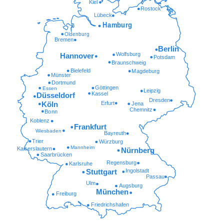
Kiel
Rostock
Lübeck
Hamburg
Oldenburg
Bremen
Berlin
Wolfsburg
Hannover
Potsdam
Braunschweig
Bielefeld
Magdeburg
Münster
Dortmund
Göttingen
Essen
Leipzig
Kassel
Düsseldorf
Dresden
Erfurt
Köln
Jena
Chemnitz
Bonn
Koblenz
Frankfurt
Wiesbaden
Bayreuth
Trier
Würzburg
Mannheim
Kaiserslautern
Nürnberg
Saarbrücken
Regensburg
Karlsruhe
Ingolstadt
Stuttgart
Passau
Ulm
Augsburg
München
Freiburg
Friedrichshafen