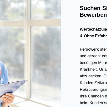
Suchen Si
Bewerben 
Wertschätzung
& Ohne Erfah
Persowerk steht 
und gerecht en
benötigen Mitar
Krankheit, Url
abzudecken. Da
Kunden Zeitarbe
Rekrutierungsi
Ihre Chancen b
beim Kunden s