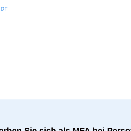
PDF
rben Sie sich als MFA bei Pers