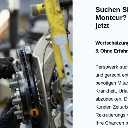
Suchen Si
Monteur? 
jetzt
Wertschätzung
& Ohne Erfah
Persowerk steht 
und gerecht en
benötigen Mitar
Krankheit, Url
abzudecken. Da
Kunden Zeitarbe
Rekrutierungsi
Ihre Chancen b