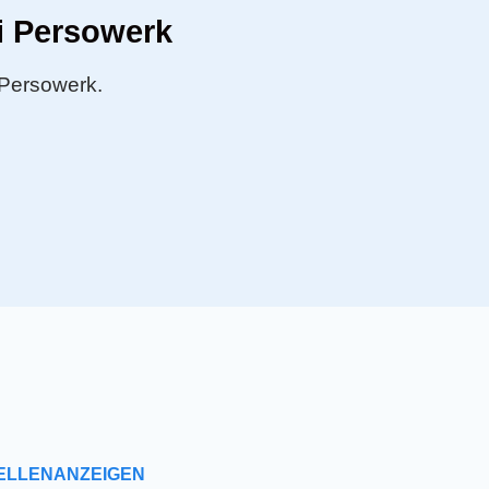
i Persowerk
 Persowerk.
ELLENANZEIGEN