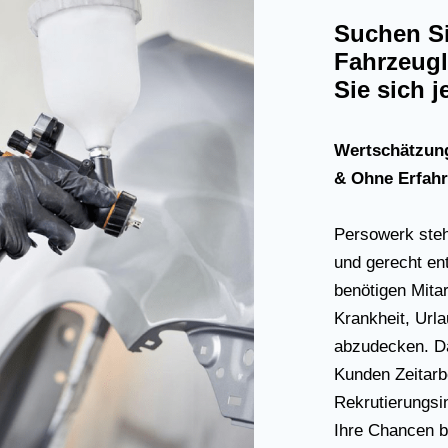
Suchen Si
Fahrzeugl
Sie sich j
Wertschätzung
& Ohne Erfah
Persowerk steht 
und gerecht en
benötigen Mitar
Krankheit, Url
abzudecken. Da
Kunden Zeitarbe
Rekrutierungsi
Ihre Chancen b