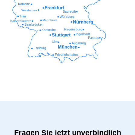
Koblenz
Frankfurt
Wiesbaden
Bayreuth
Trier
Würzburg
Mannheim
Kaiserslautern
Nürnberg
Saarbrücken
Regensburg
Karlsruhe
Ingolstadt
Stuttgart
Passau
Ulm
Augsburg
München
Freiburg
Friedrichshafen
Fragen Sie jetzt unverbindlich