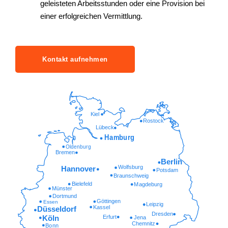
geleisteten Arbeitsstunden oder eine Provision bei
einer erfolgreichen Vermittlung.
Kontakt aufnehmen
Kiel
Rostock
Lübeck
Hamburg
Oldenburg
Bremen
Berlin
Wolfsburg
Hannover
Potsdam
Braunschweig
Bielefeld
Magdeburg
Münster
Dortmund
Göttingen
Essen
Leipzig
Kassel
Düsseldorf
Dresden
Erfurt
Köln
Jena
Chemnitz
Bonn