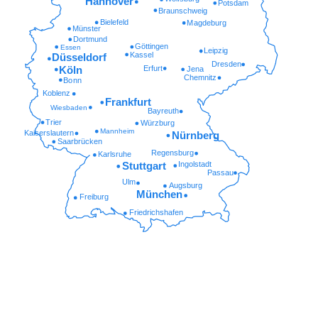
Hannover
Potsdam
Braunschweig
Bielefeld
Magdeburg
Münster
Dortmund
Göttingen
Essen
Leipzig
Kassel
Düsseldorf
Dresden
Erfurt
Köln
Jena
Chemnitz
Bonn
Koblenz
Frankfurt
Wiesbaden
Bayreuth
Trier
Würzburg
Mannheim
Kaiserslautern
Nürnberg
Saarbrücken
Regensburg
Karlsruhe
Ingolstadt
Stuttgart
Passau
Ulm
Augsburg
München
Freiburg
Friedrichshafen