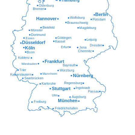
Hamburg
Oldenburg
Bremen
Berlin
Wolfsburg
Hannover
Potsdam
Braunschweig
Bielefeld
Magdeburg
Münster
Dortmund
Göttingen
Essen
Leipzig
Kassel
Düsseldorf
Dresden
Erfurt
Köln
Jena
Chemnitz
Bonn
Koblenz
Frankfurt
Wiesbaden
Bayreuth
Trier
Würzburg
Mannheim
Kaiserslautern
Nürnberg
Saarbrücken
Regensburg
Karlsruhe
Ingolstadt
Stuttgart
Passau
Ulm
Augsburg
München
Freiburg
Friedrichshafen