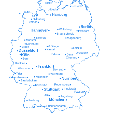
Kiel
Rostock
Lübeck
Hamburg
Oldenburg
Bremen
Berlin
Wolfsburg
Hannover
Potsdam
Braunschweig
Bielefeld
Magdeburg
Münster
Dortmund
Göttingen
Essen
Leipzig
Kassel
Düsseldorf
Dresden
Erfurt
Köln
Jena
Chemnitz
Bonn
Koblenz
Frankfurt
Wiesbaden
Bayreuth
Trier
Würzburg
Mannheim
Kaiserslautern
Nürnberg
Saarbrücken
Regensburg
Karlsruhe
Ingolstadt
Stuttgart
Passau
Ulm
Augsburg
München
Freiburg
Friedrichshafen