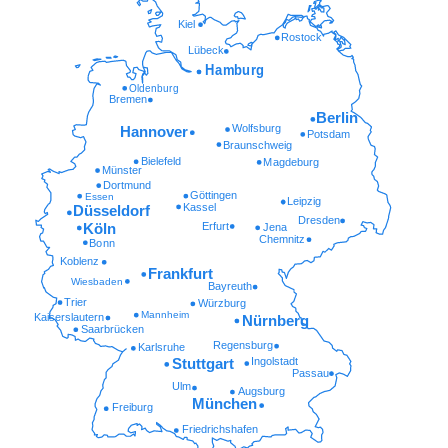
Kiel
Rostock
Lübeck
Hamburg
Oldenburg
Bremen
Berlin
Wolfsburg
Hannover
Potsdam
Braunschweig
Bielefeld
Magdeburg
Münster
Dortmund
Göttingen
Essen
Leipzig
Kassel
Düsseldorf
Dresden
Erfurt
Köln
Jena
Chemnitz
Bonn
Koblenz
Frankfurt
Wiesbaden
Bayreuth
Trier
Würzburg
Mannheim
Kaiserslautern
Nürnberg
Saarbrücken
Regensburg
Karlsruhe
Ingolstadt
Stuttgart
Passau
Ulm
Augsburg
München
Freiburg
Friedrichshafen