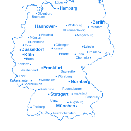
Lübeck
Hamburg
Oldenburg
Bremen
Berlin
Wolfsburg
Hannover
Potsdam
Braunschweig
Bielefeld
Magdeburg
Münster
Dortmund
Göttingen
Essen
Leipzig
Kassel
Düsseldorf
Dresden
Erfurt
Köln
Jena
Chemnitz
Bonn
Koblenz
Frankfurt
Wiesbaden
Bayreuth
Trier
Würzburg
Mannheim
Kaiserslautern
Nürnberg
Saarbrücken
Regensburg
Karlsruhe
Ingolstadt
Stuttgart
Passau
Ulm
Augsburg
München
Freiburg
Friedrichshafen