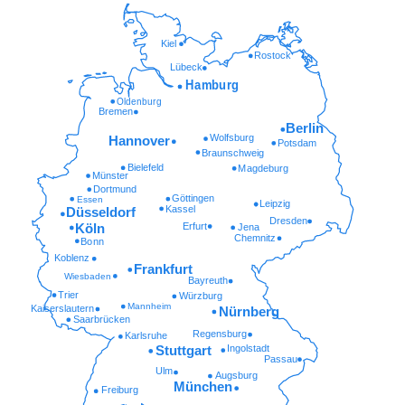
Kiel
Rostock
Lübeck
Hamburg
Oldenburg
Bremen
Berlin
Wolfsburg
Hannover
Potsdam
Braunschweig
Bielefeld
Magdeburg
Münster
Dortmund
Göttingen
Essen
Leipzig
Kassel
Düsseldorf
Dresden
Erfurt
Köln
Jena
Chemnitz
Bonn
Koblenz
Frankfurt
Wiesbaden
Bayreuth
Trier
Würzburg
Mannheim
Kaiserslautern
Nürnberg
Saarbrücken
Regensburg
Karlsruhe
Ingolstadt
Stuttgart
Passau
Ulm
Augsburg
München
Freiburg