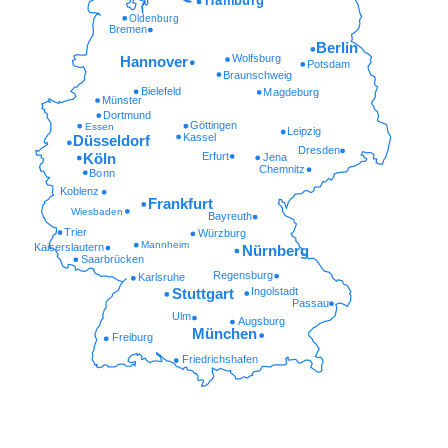
Hamburg
Oldenburg
Bremen
Berlin
Wolfsburg
Hannover
Potsdam
Braunschweig
Bielefeld
Magdeburg
Münster
Dortmund
Göttingen
Essen
Leipzig
Kassel
Düsseldorf
Dresden
Erfurt
Köln
Jena
Chemnitz
Bonn
Koblenz
Frankfurt
Wiesbaden
Bayreuth
Trier
Würzburg
Mannheim
Kaiserslautern
Nürnberg
Saarbrücken
Regensburg
Karlsruhe
Ingolstadt
Stuttgart
Passau
Ulm
Augsburg
München
Freiburg
Friedrichshafen