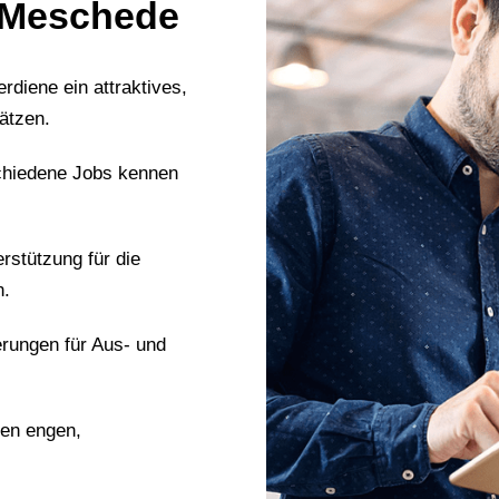
n Meschede
erdiene ein attraktives,
ätzen.
chiedene Jobs kennen
erstützung für die
n.
erungen für Aus- und
nen engen,