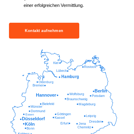
einer erfolgreichen Vermittlung.
Kontakt aufnehmen
Kiel
Rostock
Lübeck
Hamburg
Oldenburg
Bremen
Berlin
Wolfsburg
Hannover
Potsdam
Braunschweig
Bielefeld
Magdeburg
Münster
Dortmund
Göttingen
Essen
Leipzig
Kassel
Düsseldorf
Dresden
Erfurt
Köln
Jena
Chemnitz
Bonn
Koblenz