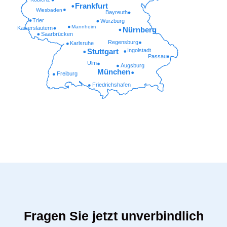
Frankfurt
Wiesbaden
Bayreuth
Trier
Würzburg
Mannheim
Kaiserslautern
Nürnberg
Saarbrücken
Regensburg
Karlsruhe
Ingolstadt
Stuttgart
Passau
Ulm
Augsburg
München
Freiburg
Friedrichshafen
Fragen Sie jetzt unverbindlich