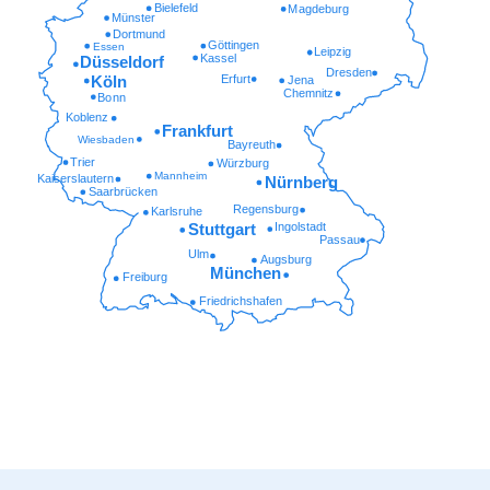
Bielefeld
Magdeburg
Münster
Dortmund
Göttingen
Essen
Leipzig
Kassel
Düsseldorf
Dresden
Erfurt
Köln
Jena
Chemnitz
Bonn
Koblenz
Frankfurt
Wiesbaden
Bayreuth
Trier
Würzburg
Mannheim
Kaiserslautern
Nürnberg
Saarbrücken
Regensburg
Karlsruhe
Ingolstadt
Stuttgart
Passau
Ulm
Augsburg
München
Freiburg
Friedrichshafen