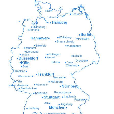
Kiel
Rostock
Lübeck
Hamburg
Oldenburg
Bremen
Berlin
Wolfsburg
Hannover
Potsdam
Braunschweig
Bielefeld
Magdeburg
Münster
Dortmund
Göttingen
Essen
Leipzig
Kassel
Düsseldorf
Dresden
Erfurt
Köln
Jena
Chemnitz
Bonn
Koblenz
Frankfurt
Wiesbaden
Bayreuth
Trier
Würzburg
Mannheim
Kaiserslautern
Nürnberg
Saarbrücken
Regensburg
Karlsruhe
Ingolstadt
Stuttgart
Passau
Ulm
Augsburg
München
Freiburg
Friedrichshafen