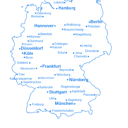
Lübeck
Hamburg
Oldenburg
Bremen
Berlin
Wolfsburg
Hannover
Potsdam
Braunschweig
Bielefeld
Magdeburg
Münster
Dortmund
Göttingen
Essen
Leipzig
Kassel
Düsseldorf
Dresden
Erfurt
Köln
Jena
Chemnitz
Bonn
Koblenz
Frankfurt
Wiesbaden
Bayreuth
Trier
Würzburg
Mannheim
Kaiserslautern
Nürnberg
Saarbrücken
Regensburg
Karlsruhe
Ingolstadt
Stuttgart
Passau
Ulm
Augsburg
München
Freiburg
Friedrichshafen