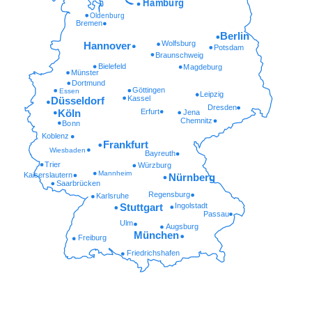
Hamburg
Oldenburg
Bremen
Berlin
Wolfsburg
Hannover
Potsdam
Braunschweig
Bielefeld
Magdeburg
Münster
Dortmund
Göttingen
Essen
Leipzig
Kassel
Düsseldorf
Dresden
Erfurt
Köln
Jena
Chemnitz
Bonn
Koblenz
Frankfurt
Wiesbaden
Bayreuth
Trier
Würzburg
Mannheim
Kaiserslautern
Nürnberg
Saarbrücken
Regensburg
Karlsruhe
Ingolstadt
Stuttgart
Passau
Ulm
Augsburg
München
Freiburg
Friedrichshafen