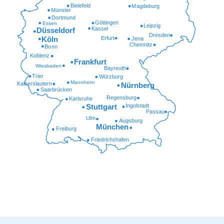
Bielefeld
Magdeburg
Münster
Dortmund
Göttingen
Essen
Leipzig
Kassel
Düsseldorf
Dresden
Erfurt
Köln
Jena
Chemnitz
Bonn
Koblenz
Frankfurt
Wiesbaden
Bayreuth
Trier
Würzburg
Mannheim
Kaiserslautern
Nürnberg
Saarbrücken
Regensburg
Karlsruhe
Ingolstadt
Stuttgart
Passau
Ulm
Augsburg
München
Freiburg
Friedrichshafen