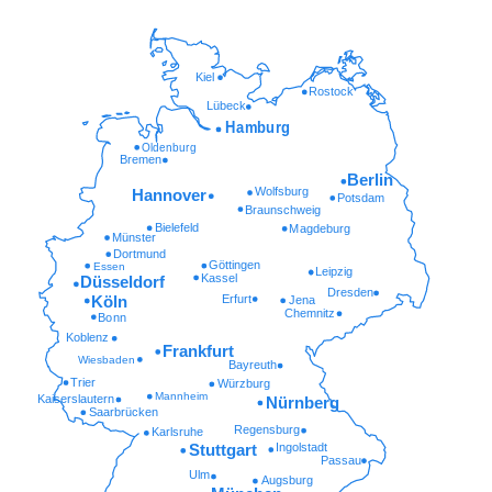
Kiel
Rostock
Lübeck
Hamburg
Oldenburg
Bremen
Berlin
Wolfsburg
Hannover
Potsdam
Braunschweig
Bielefeld
Magdeburg
Münster
Dortmund
Göttingen
Essen
Leipzig
Kassel
Düsseldorf
Dresden
Erfurt
Köln
Jena
Chemnitz
Bonn
Koblenz
Frankfurt
Wiesbaden
Bayreuth
Trier
Würzburg
Mannheim
Kaiserslautern
Nürnberg
Saarbrücken
Regensburg
Karlsruhe
Ingolstadt
Stuttgart
Passau
Ulm
Augsburg