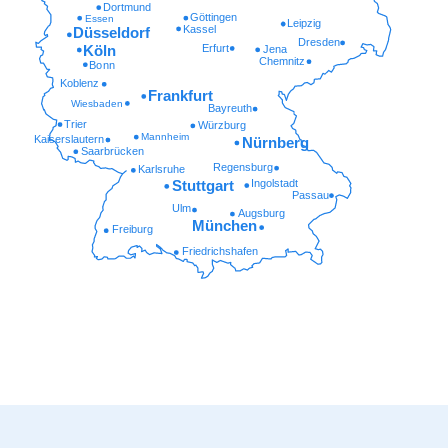
Dortmund
Göttingen
Essen
Leipzig
Kassel
Düsseldorf
Dresden
Erfurt
Köln
Jena
Chemnitz
Bonn
Koblenz
Frankfurt
Wiesbaden
Bayreuth
Trier
Würzburg
Mannheim
Kaiserslautern
Nürnberg
Saarbrücken
Regensburg
Karlsruhe
Ingolstadt
Stuttgart
Passau
Ulm
Augsburg
München
Freiburg
Friedrichshafen