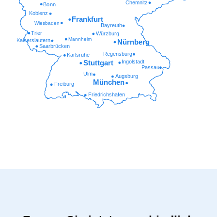
Chemnitz
Bonn
Koblenz
Frankfurt
Wiesbaden
Bayreuth
Trier
Würzburg
Mannheim
Kaiserslautern
Nürnberg
Saarbrücken
Regensburg
Karlsruhe
Ingolstadt
Stuttgart
Passau
Ulm
Augsburg
München
Freiburg
Friedrichshafen