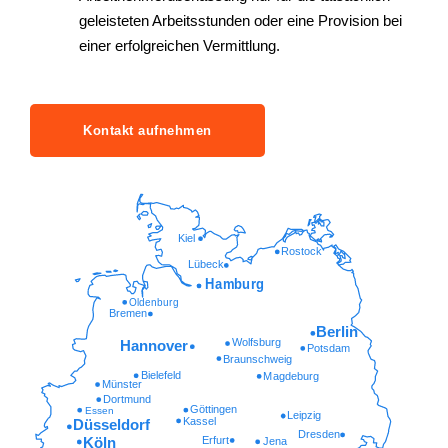
geleisteten Arbeitsstunden oder eine Provision bei
einer erfolgreichen Vermittlung.
Kontakt aufnehmen
Kiel
Rostock
Lübeck
Hamburg
Oldenburg
Bremen
Berlin
Wolfsburg
Hannover
Potsdam
Braunschweig
Bielefeld
Magdeburg
Münster
Dortmund
Göttingen
Essen
Leipzig
Kassel
Düsseldorf
Dresden
Erfurt
Köln
Jena