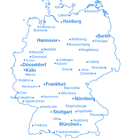
Kiel
Rostock
Lübeck
Hamburg
Oldenburg
Bremen
Berlin
Wolfsburg
Hannover
Potsdam
Braunschweig
Bielefeld
Magdeburg
Münster
Dortmund
Göttingen
Essen
Leipzig
Kassel
Düsseldorf
Dresden
Erfurt
Köln
Jena
Chemnitz
Bonn
Koblenz
Frankfurt
Wiesbaden
Bayreuth
Trier
Würzburg
Mannheim
Kaiserslautern
Nürnberg
Saarbrücken
Regensburg
Karlsruhe
Ingolstadt
Stuttgart
Passau
Ulm
Augsburg
München
Freiburg
Friedrichshafen