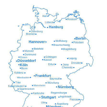
Kiel
Rostock
Lübeck
Hamburg
Oldenburg
Bremen
Berlin
Wolfsburg
Hannover
Potsdam
Braunschweig
Bielefeld
Magdeburg
Münster
Dortmund
Göttingen
Essen
Leipzig
Kassel
Düsseldorf
Dresden
Erfurt
Köln
Jena
Chemnitz
Bonn
Koblenz
Frankfurt
Wiesbaden
Bayreuth
Trier
Würzburg
Mannheim
Kaiserslautern
Nürnberg
Saarbrücken
Regensburg
Karlsruhe
Ingolstadt
Stuttgart
Passau
Ulm
Augsburg
München