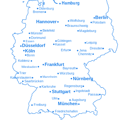
Hamburg
Oldenburg
Bremen
Berlin
Wolfsburg
Hannover
Potsdam
Braunschweig
Bielefeld
Magdeburg
Münster
Dortmund
Göttingen
Essen
Leipzig
Kassel
Düsseldorf
Dresden
Erfurt
Köln
Jena
Chemnitz
Bonn
Koblenz
Frankfurt
Wiesbaden
Bayreuth
Trier
Würzburg
Mannheim
Kaiserslautern
Nürnberg
Saarbrücken
Regensburg
Karlsruhe
Ingolstadt
Stuttgart
Passau
Ulm
Augsburg
München
Freiburg
Friedrichshafen